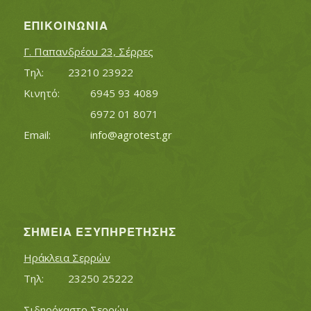
ΕΠΙΚΟΙΝΩΝΊΑ
Γ. Παπανδρέου 23, Σέρρες
Τηλ:		23210 23922
Κινητό:		6945 93 4089
			6972 01 8071
Εmail:	 	
info@agrotest.gr
ΣΗΜΕΊΑ ΕΞΥΠΗΡΈΤΗΣΗΣ
Ηράκλεια Σερρών
Τηλ:		23250 25222
Σιδηρόκαστο Σερρών