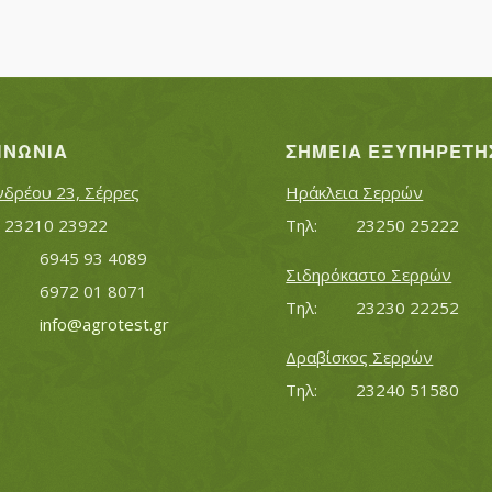
ΙΝΩΝΊΑ
ΣΗΜΕΊΑ ΕΞΥΠΗΡΈΤΗ
νδρέου 23, Σέρρες
Ηράκλεια Σερρών
Τηλ:		23210 23922
Τηλ:		23250 25222
Κινητό:		6945 93 4089
Σιδηρόκαστο Σερρών
			6972 01 8071
Τηλ:		23230 22252
Εmail:	 	
info@agrotest.gr
Δραβίσκος Σερρών
Τηλ:		23240 51580