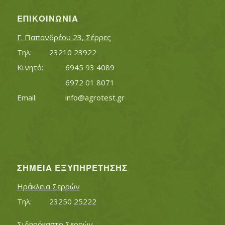
ΕΠΙΚΟΙΝΩΝΊΑ
Γ. Παπανδρέου 23, Σέρρες
Τηλ:		23210 23922
Κινητό:		6945 93 4089
			6972 01 8071
Εmail:	 	
info@agrotest.gr
ΣΗΜΕΊΑ ΕΞΥΠΗΡΈΤΗΣΗΣ
Ηράκλεια Σερρών
Τηλ:		23250 25222
Σιδηρόκαστο Σερρών