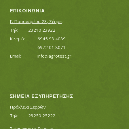
ΕΠΙΚΟΙΝΩΝΊΑ
Γ. Παπανδρέου 23, Σέρρες
Τηλ:		23210 23922
Κινητό:		6945 93 4089
			6972 01 8071
Εmail:	 	
info@agrotest.gr
ΣΗΜΕΊΑ ΕΞΥΠΗΡΈΤΗΣΗΣ
Ηράκλεια Σερρών
Τηλ:		23250 25222
Σιδηρόκαστο Σερρών