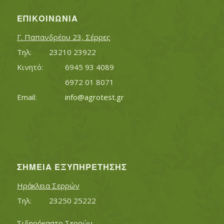
ΕΠΙΚΟΙΝΩΝΊΑ
Γ. Παπανδρέου 23, Σέρρες
Τηλ:		23210 23922
Κινητό:		6945 93 4089
			6972 01 8071
Εmail:	 	
info@agrotest.gr
ΣΗΜΕΊΑ ΕΞΥΠΗΡΈΤΗΣΗΣ
Ηράκλεια Σερρών
Τηλ:		23250 25222
Σιδηρόκαστο Σερρών