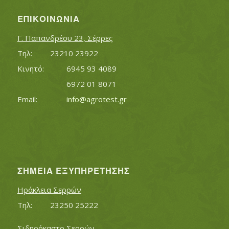
ΕΠΙΚΟΙΝΩΝΊΑ
Γ. Παπανδρέου 23, Σέρρες
Τηλ:		23210 23922
Κινητό:		6945 93 4089
			6972 01 8071
Εmail:	 	
info@agrotest.gr
ΣΗΜΕΊΑ ΕΞΥΠΗΡΈΤΗΣΗΣ
Ηράκλεια Σερρών
Τηλ:		23250 25222
Σιδηρόκαστο Σερρών