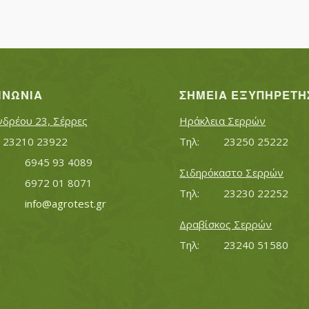
ΙΝΩΝΊΑ
ΣΗΜΕΊΑ ΕΞΥΠΗΡΈΤΗ
νδρέου 23, Σέρρες
Ηράκλεια Σερρών
Τηλ:		23210 23922
Τηλ:		23250 25222
Κινητό:		6945 93 4089
Σιδηρόκαστο Σερρών
			6972 01 8071
Τηλ:		23230 22252
Εmail:	 	
info@agrotest.gr
Δραβίσκος Σερρών
Τηλ:		23240 51580