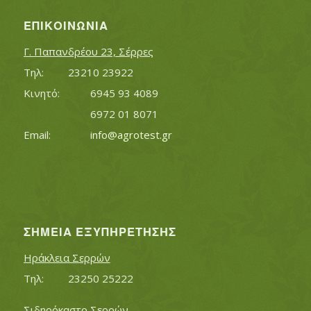
ΕΠΙΚΟΙΝΩΝΊΑ
Γ. Παπανδρέου 23, Σέρρες
Τηλ:		23210 23922
Κινητό:		6945 93 4089
			6972 01 8071
Εmail:	 	
info@agrotest.gr
ΣΗΜΕΊΑ ΕΞΥΠΗΡΈΤΗΣΗΣ
Ηράκλεια Σερρών
Τηλ:		23250 25222
Σιδηρόκαστο Σερρών