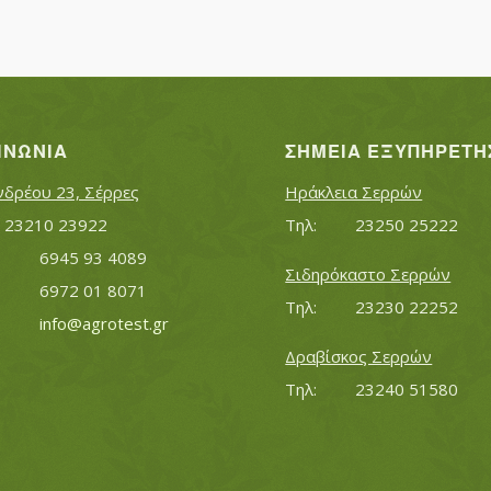
ΙΝΩΝΊΑ
ΣΗΜΕΊΑ ΕΞΥΠΗΡΈΤΗ
νδρέου 23, Σέρρες
Ηράκλεια Σερρών
Τηλ:		23210 23922
Τηλ:		23250 25222
Κινητό:		6945 93 4089
Σιδηρόκαστο Σερρών
			6972 01 8071
Τηλ:		23230 22252
Εmail:	 	
info@agrotest.gr
Δραβίσκος Σερρών
Τηλ:		23240 51580