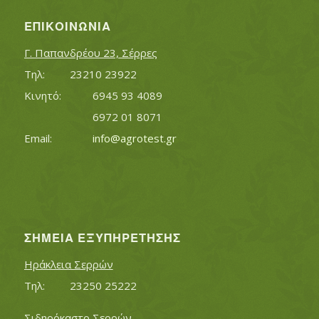
ΕΠΙΚΟΙΝΩΝΊΑ
Γ. Παπανδρέου 23, Σέρρες
Τηλ:		23210 23922
Κινητό:		6945 93 4089
			6972 01 8071
Εmail:	 	
info@agrotest.gr
ΣΗΜΕΊΑ ΕΞΥΠΗΡΈΤΗΣΗΣ
Ηράκλεια Σερρών
Τηλ:		23250 25222
Σιδηρόκαστο Σερρών