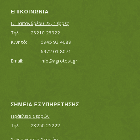
ΕΠΙΚΟΙΝΩΝΊΑ
Γ. Παπανδρέου 23, Σέρρες
Τηλ:		23210 23922
Κινητό:		6945 93 4089
			6972 01 8071
Εmail:	 	
info@agrotest.gr
ΣΗΜΕΊΑ ΕΞΥΠΗΡΈΤΗΣΗΣ
Ηράκλεια Σερρών
Τηλ:		23250 25222
Σιδηρόκαστο Σερρών