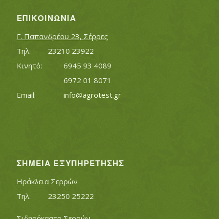
ΕΠΙΚΟΙΝΩΝΊΑ
Γ. Παπανδρέου 23, Σέρρες
Τηλ:		23210 23922
Κινητό:		6945 93 4089
			6972 01 8071
Εmail:	 	
info@agrotest.gr
ΣΗΜΕΊΑ ΕΞΥΠΗΡΈΤΗΣΗΣ
Ηράκλεια Σερρών
Τηλ:		23250 25222
Σιδηρόκαστο Σερρών