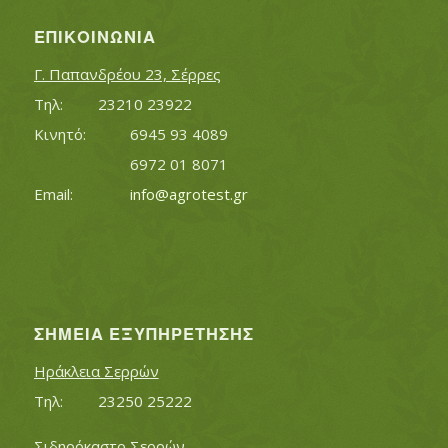
ΕΠΙΚΟΙΝΩΝΊΑ
Γ. Παπανδρέου 23, Σέρρες
Τηλ:		23210 23922
Κινητό:		6945 93 4089
			6972 01 8071
Εmail:	 	
info@agrotest.gr
ΣΗΜΕΊΑ ΕΞΥΠΗΡΈΤΗΣΗΣ
Ηράκλεια Σερρών
Τηλ:		23250 25222
Σιδηρόκαστο Σερρών