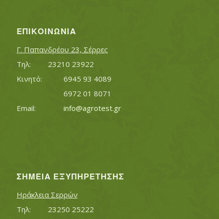
ΕΠΙΚΟΙΝΩΝΊΑ
Γ. Παπανδρέου 23, Σέρρες
Τηλ:		23210 23922
Κινητό:		6945 93 4089
			6972 01 8071
Εmail:	 	
info@agrotest.gr
ΣΗΜΕΊΑ ΕΞΥΠΗΡΈΤΗΣΗΣ
Ηράκλεια Σερρών
Τηλ:		23250 25222