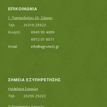
ΕΠΙΚΟΙΝΩΝΊΑ
Γ. Παπανδρέου 23, Σέρρες
Τηλ:		23210 23922
Κινητό:		6945 93 4089
			6972 01 8071
Εmail:	 	
info@agrotest.gr
ΣΗΜΕΊΑ ΕΞΥΠΗΡΈΤΗΣΗΣ
Ηράκλεια Σερρών
Τηλ:		23250 25222
Σιδηρόκαστο Σερρών