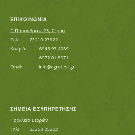
ΕΠΙΚΟΙΝΩΝΊΑ
Γ. Παπανδρέου 23, Σέρρες
Τηλ:		23210 23922
Κινητό:		6945 93 4089
			6972 01 8071
Εmail:	 	
info@agrotest.gr
ΣΗΜΕΊΑ ΕΞΥΠΗΡΈΤΗΣΗΣ
Ηράκλεια Σερρών
Τηλ:		23250 25222