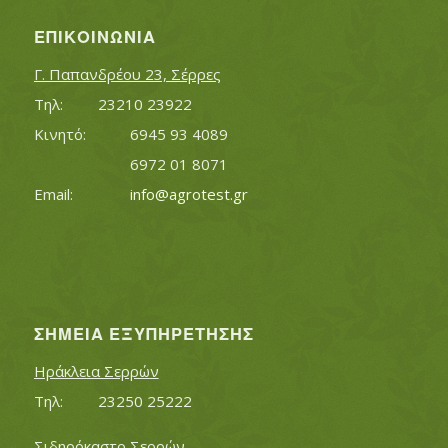
ΕΠΙΚΟΙΝΩΝΊΑ
Γ. Παπανδρέου 23, Σέρρες
Τηλ:		23210 23922
Κινητό:		6945 93 4089
			6972 01 8071
Εmail:	 	
info@agrotest.gr
ΣΗΜΕΊΑ ΕΞΥΠΗΡΈΤΗΣΗΣ
Ηράκλεια Σερρών
Τηλ:		23250 25222
Σιδηρόκαστο Σερρών