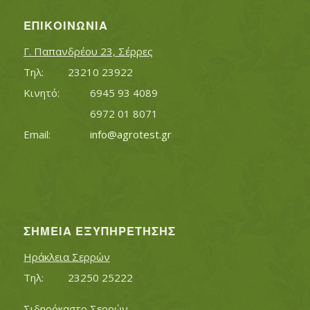
ΕΠΙΚΟΙΝΩΝΊΑ
Γ. Παπανδρέου 23, Σέρρες
Τηλ:		23210 23922
Κινητό:		6945 93 4089
			6972 01 8071
Εmail:	 	
info@agrotest.gr
ΣΗΜΕΊΑ ΕΞΥΠΗΡΈΤΗΣΗΣ
Ηράκλεια Σερρών
Τηλ:		23250 25222
Σιδηρόκαστο Σερρών