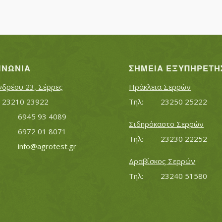
ΙΝΩΝΊΑ
ΣΗΜΕΊΑ ΕΞΥΠΗΡΈΤΗ
νδρέου 23, Σέρρες
Ηράκλεια Σερρών
Τηλ:		23210 23922
Τηλ:		23250 25222
Κινητό:		6945 93 4089
Σιδηρόκαστο Σερρών
			6972 01 8071
Τηλ:		23230 22252
Εmail:	 	
info@agrotest.gr
Δραβίσκος Σερρών
Τηλ:		23240 51580