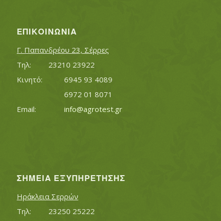
ΕΠΙΚΟΙΝΩΝΊΑ
Γ. Παπανδρέου 23, Σέρρες
Τηλ:		23210 23922
Κινητό:		6945 93 4089
			6972 01 8071
Εmail:	 	
info@agrotest.gr
ΣΗΜΕΊΑ ΕΞΥΠΗΡΈΤΗΣΗΣ
Ηράκλεια Σερρών
Τηλ:		23250 25222