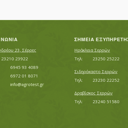
ΙΝΩΝΊΑ
ΣΗΜΕΊΑ ΕΞΥΠΗΡΈΤΗ
νδρέου 23, Σέρρες
Ηράκλεια Σερρών
Τηλ:		23210 23922
Τηλ:		23250 25222
Κινητό:		6945 93 4089
Σιδηρόκαστο Σερρών
			6972 01 8071
Τηλ:		23230 22252
Εmail:	 	
info@agrotest.gr
Δραβίσκος Σερρών
Τηλ:		23240 51580