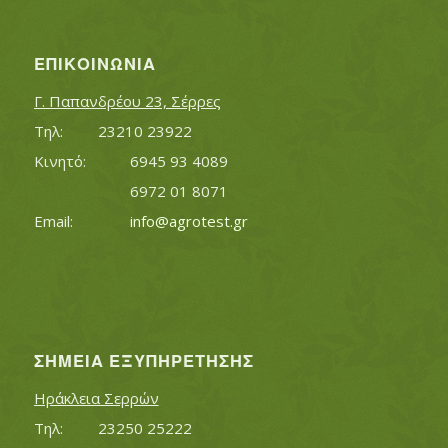
ΕΠΙΚΟΙΝΩΝΊΑ
Γ. Παπανδρέου 23, Σέρρες
Τηλ:		23210 23922
Κινητό:		6945 93 4089
			6972 01 8071
Εmail:	 	
info@agrotest.gr
ΣΗΜΕΊΑ ΕΞΥΠΗΡΈΤΗΣΗΣ
Ηράκλεια Σερρών
Τηλ:		23250 25222