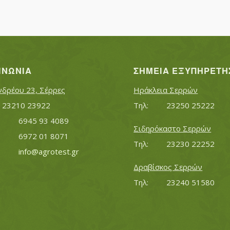
ΙΝΩΝΊΑ
ΣΗΜΕΊΑ ΕΞΥΠΗΡΈΤΗ
νδρέου 23, Σέρρες
Ηράκλεια Σερρών
Τηλ:		23210 23922
Τηλ:		23250 25222
Κινητό:		6945 93 4089
Σιδηρόκαστο Σερρών
			6972 01 8071
Τηλ:		23230 22252
Εmail:	 	
info@agrotest.gr
Δραβίσκος Σερρών
Τηλ:		23240 51580