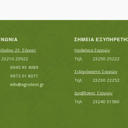
ΙΝΩΝΊΑ
ΣΗΜΕΊΑ ΕΞΥΠΗΡΈΤΗ
νδρέου 23, Σέρρες
Ηράκλεια Σερρών
Τηλ:		23210 23922
Τηλ:		23250 25222
Κινητό:		6945 93 4089
Σιδηρόκαστο Σερρών
			6972 01 8071
Τηλ:		23230 22252
Εmail:	 	
info@agrotest.gr
Δραβίσκος Σερρών
Τηλ:		23240 51580