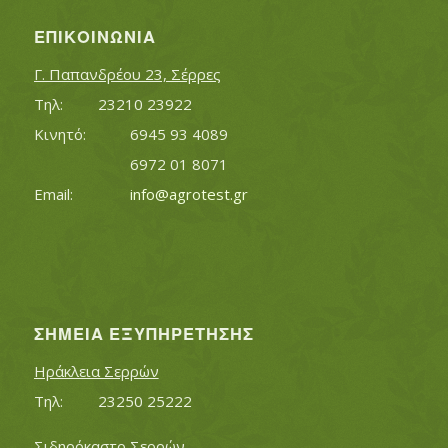
ΕΠΙΚΟΙΝΩΝΊΑ
Γ. Παπανδρέου 23, Σέρρες
Τηλ:		23210 23922
Κινητό:		6945 93 4089
			6972 01 8071
Εmail:	 	
info@agrotest.gr
ΣΗΜΕΊΑ ΕΞΥΠΗΡΈΤΗΣΗΣ
Ηράκλεια Σερρών
Τηλ:		23250 25222
Σιδηρόκαστο Σερρών