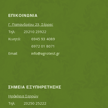
ΕΠΙΚΟΙΝΩΝΊΑ
Γ. Παπανδρέου 23, Σέρρες
Τηλ:		23210 23922
Κινητό:		6945 93 4089
			6972 01 8071
Εmail:	 	
info@agrotest.gr
ΣΗΜΕΊΑ ΕΞΥΠΗΡΈΤΗΣΗΣ
Ηράκλεια Σερρών
Τηλ:		23250 25222