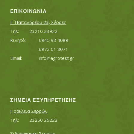
ΕΠΙΚΟΙΝΩΝΊΑ
Γ. Παπανδρέου 23, Σέρρες
Τηλ:		23210 23922
Κινητό:		6945 93 4089
			6972 01 8071
Εmail:	 	
info@agrotest.gr
ΣΗΜΕΊΑ ΕΞΥΠΗΡΈΤΗΣΗΣ
Ηράκλεια Σερρών
Τηλ:		23250 25222
Σιδηρόκαστο Σερρών