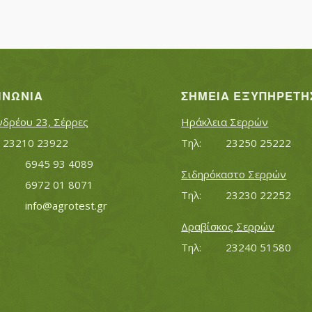
ΙΝΩΝΊΑ
ΣΗΜΕΊΑ ΕΞΥΠΗΡΈΤΗ
νδρέου 23, Σέρρες
Ηράκλεια Σερρών
Τηλ:		23210 23922
Τηλ:		23250 25222
Κινητό:		6945 93 4089
Σιδηρόκαστο Σερρών
			6972 01 8071
Τηλ:		23230 22252
Εmail:	 	
info@agrotest.gr
Δραβίσκος Σερρών
Τηλ:		23240 51580