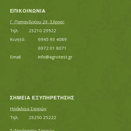
ΕΠΙΚΟΙΝΩΝΊΑ
Γ. Παπανδρέου 23, Σέρρες
Τηλ:		23210 23922
Κινητό:		6945 93 4089
			6972 01 8071
Εmail:	 	
info@agrotest.gr
ΣΗΜΕΊΑ ΕΞΥΠΗΡΈΤΗΣΗΣ
Ηράκλεια Σερρών
Τηλ:		23250 25222
Σιδηρόκαστο Σερρών