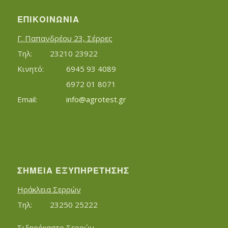
ΕΠΙΚΟΙΝΩΝΊΑ
Γ. Παπανδρέου 23, Σέρρες
Τηλ:		23210 23922
Κινητό:		6945 93 4089
			6972 01 8071
Εmail:	 	
info@agrotest.gr
ΣΗΜΕΊΑ ΕΞΥΠΗΡΈΤΗΣΗΣ
Ηράκλεια Σερρών
Τηλ:		23250 25222
Σιδηρόκαστο Σερρών