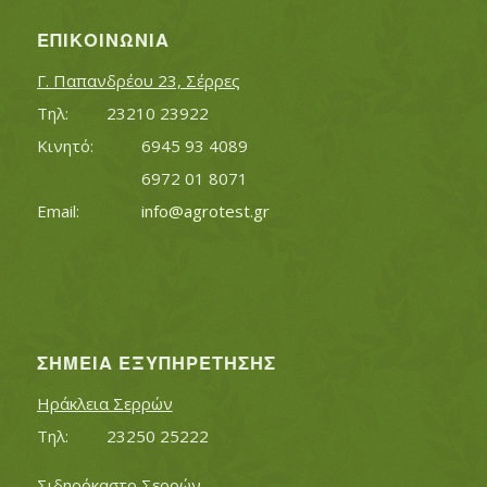
ΕΠΙΚΟΙΝΩΝΊΑ
Γ. Παπανδρέου 23, Σέρρες
Τηλ:		23210 23922
Κινητό:		6945 93 4089
			6972 01 8071
Εmail:	 	
info@agrotest.gr
ΣΗΜΕΊΑ ΕΞΥΠΗΡΈΤΗΣΗΣ
Ηράκλεια Σερρών
Τηλ:		23250 25222
Σιδηρόκαστο Σερρών