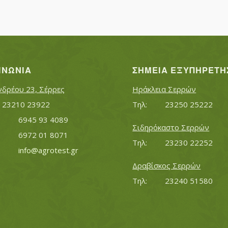
ΙΝΩΝΊΑ
ΣΗΜΕΊΑ ΕΞΥΠΗΡΈΤΗ
νδρέου 23, Σέρρες
Ηράκλεια Σερρών
Τηλ:		23210 23922
Τηλ:		23250 25222
Κινητό:		6945 93 4089
Σιδηρόκαστο Σερρών
			6972 01 8071
Τηλ:		23230 22252
Εmail:	 	
info@agrotest.gr
Δραβίσκος Σερρών
Τηλ:		23240 51580