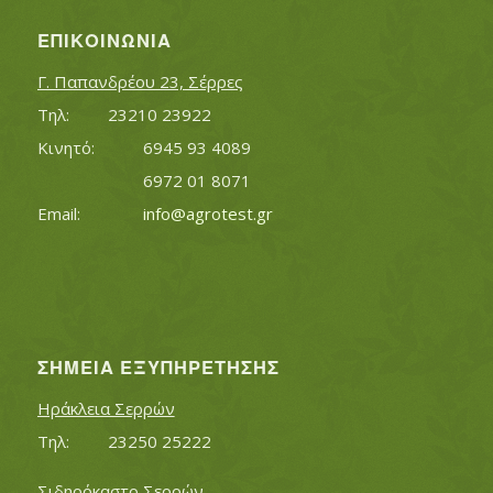
ΕΠΙΚΟΙΝΩΝΊΑ
Γ. Παπανδρέου 23, Σέρρες
Τηλ:		23210 23922
Κινητό:		6945 93 4089
			6972 01 8071
Εmail:	 	
info@agrotest.gr
ΣΗΜΕΊΑ ΕΞΥΠΗΡΈΤΗΣΗΣ
Ηράκλεια Σερρών
Τηλ:		23250 25222
Σιδηρόκαστο Σερρών