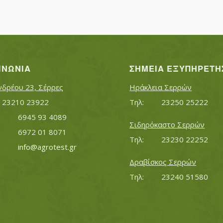
ΙΝΩΝΊΑ
ΣΗΜΕΊΑ ΕΞΥΠΗΡΈΤΗ
νδρέου 23, Σέρρες
Ηράκλεια Σερρών
Τηλ:		23210 23922
Τηλ:		23250 25222
Κινητό:		6945 93 4089
Σιδηρόκαστο Σερρών
			6972 01 8071
Τηλ:		23230 22252
Εmail:	 	
info@agrotest.gr
Δραβίσκος Σερρών
Τηλ:		23240 51580