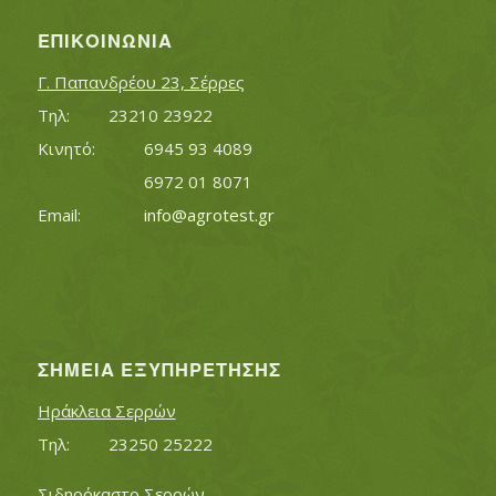
ΕΠΙΚΟΙΝΩΝΊΑ
Γ. Παπανδρέου 23, Σέρρες
Τηλ:		23210 23922
Κινητό:		6945 93 4089
			6972 01 8071
Εmail:	 	
info@agrotest.gr
ΣΗΜΕΊΑ ΕΞΥΠΗΡΈΤΗΣΗΣ
Ηράκλεια Σερρών
Τηλ:		23250 25222
Σιδηρόκαστο Σερρών