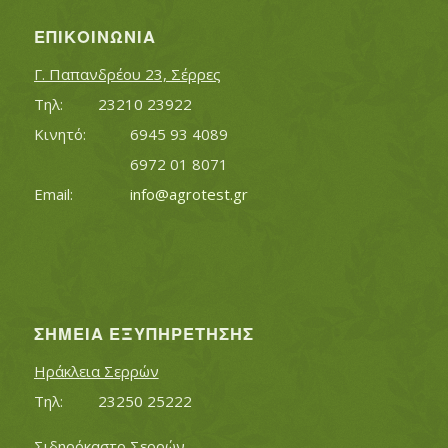
ΕΠΙΚΟΙΝΩΝΊΑ
Γ. Παπανδρέου 23, Σέρρες
Τηλ:		23210 23922
Κινητό:		6945 93 4089
			6972 01 8071
Εmail:	 	
info@agrotest.gr
ΣΗΜΕΊΑ ΕΞΥΠΗΡΈΤΗΣΗΣ
Ηράκλεια Σερρών
Τηλ:		23250 25222
Σιδηρόκαστο Σερρών