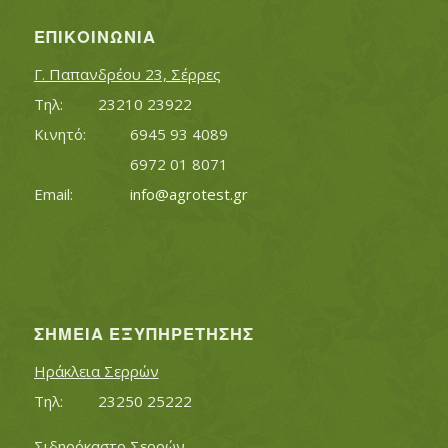
ΕΠΙΚΟΙΝΩΝΊΑ
Γ. Παπανδρέου 23, Σέρρες
Τηλ:		23210 23922
Κινητό:		6945 93 4089
			6972 01 8071
Εmail:	 	
info@agrotest.gr
ΣΗΜΕΊΑ ΕΞΥΠΗΡΈΤΗΣΗΣ
Ηράκλεια Σερρών
Τηλ:		23250 25222
Σιδηρόκαστο Σερρών