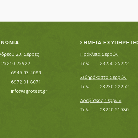
ΙΝΩΝΊΑ
ΣΗΜΕΊΑ ΕΞΥΠΗΡΈΤΗ
νδρέου 23, Σέρρες
Ηράκλεια Σερρών
Τηλ:		23210 23922
Τηλ:		23250 25222
Κινητό:		6945 93 4089
Σιδηρόκαστο Σερρών
			6972 01 8071
Τηλ:		23230 22252
Εmail:	 	
info@agrotest.gr
Δραβίσκος Σερρών
Τηλ:		23240 51580