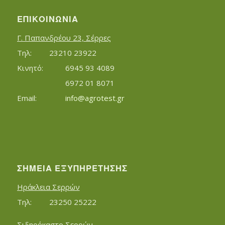
ΕΠΙΚΟΙΝΩΝΊΑ
Γ. Παπανδρέου 23, Σέρρες
Τηλ:		23210 23922
Κινητό:		6945 93 4089
			6972 01 8071
Εmail:	 	
info@agrotest.gr
ΣΗΜΕΊΑ ΕΞΥΠΗΡΈΤΗΣΗΣ
Ηράκλεια Σερρών
Τηλ:		23250 25222
Σιδηρόκαστο Σερρών