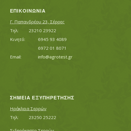
ΕΠΙΚΟΙΝΩΝΊΑ
Γ. Παπανδρέου 23, Σέρρες
Τηλ:		23210 23922
Κινητό:		6945 93 4089
			6972 01 8071
Εmail:	 	
info@agrotest.gr
ΣΗΜΕΊΑ ΕΞΥΠΗΡΈΤΗΣΗΣ
Ηράκλεια Σερρών
Τηλ:		23250 25222
Σιδηρόκαστο Σερρών