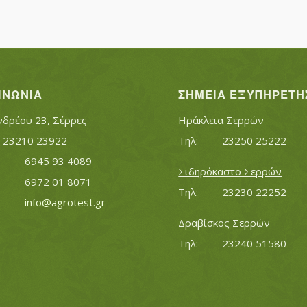
ΙΝΩΝΊΑ
ΣΗΜΕΊΑ ΕΞΥΠΗΡΈΤΗ
νδρέου 23, Σέρρες
Ηράκλεια Σερρών
Τηλ:		23210 23922
Τηλ:		23250 25222
Κινητό:		6945 93 4089
Σιδηρόκαστο Σερρών
			6972 01 8071
Τηλ:		23230 22252
Εmail:	 	
info@agrotest.gr
Δραβίσκος Σερρών
Τηλ:		23240 51580