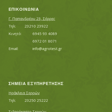
ΕΠΙΚΟΙΝΩΝΊΑ
Γ. Παπανδρέου 23, Σέρρες
Τηλ:		23210 23922
Κινητό:		6945 93 4089
			6972 01 8071
Εmail:	 	
info@agrotest.gr
ΣΗΜΕΊΑ ΕΞΥΠΗΡΈΤΗΣΗΣ
Ηράκλεια Σερρών
Τηλ:		23250 25222
Σιδηρόκαστο Σερρών