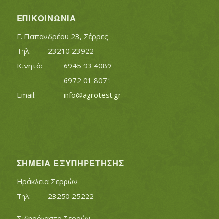
ΕΠΙΚΟΙΝΩΝΊΑ
Γ. Παπανδρέου 23, Σέρρες
Τηλ:		23210 23922
Κινητό:		6945 93 4089
			6972 01 8071
Εmail:	 	
info@agrotest.gr
ΣΗΜΕΊΑ ΕΞΥΠΗΡΈΤΗΣΗΣ
Ηράκλεια Σερρών
Τηλ:		23250 25222
Σιδηρόκαστο Σερρών