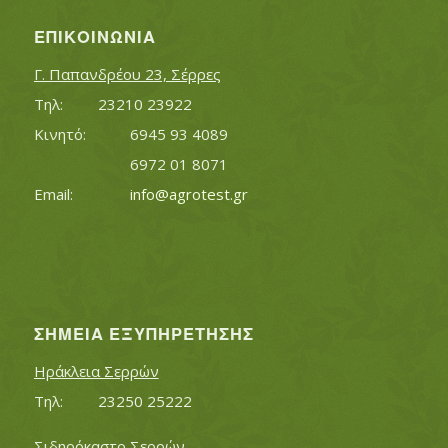
ΕΠΙΚΟΙΝΩΝΊΑ
Γ. Παπανδρέου 23, Σέρρες
Τηλ:		23210 23922
Κινητό:		6945 93 4089
			6972 01 8071
Εmail:	 	
info@agrotest.gr
ΣΗΜΕΊΑ ΕΞΥΠΗΡΈΤΗΣΗΣ
Ηράκλεια Σερρών
Τηλ:		23250 25222
Σιδηρόκαστο Σερρών