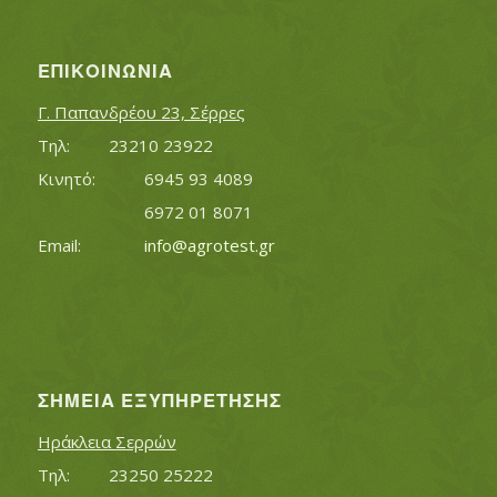
ΕΠΙΚΟΙΝΩΝΊΑ
Γ. Παπανδρέου 23, Σέρρες
Τηλ:		23210 23922
Κινητό:		6945 93 4089
			6972 01 8071
Εmail:	 	
info@agrotest.gr
ΣΗΜΕΊΑ ΕΞΥΠΗΡΈΤΗΣΗΣ
Ηράκλεια Σερρών
Τηλ:		23250 25222