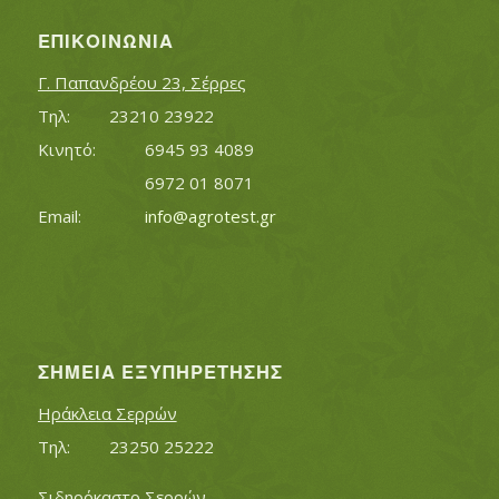
ΕΠΙΚΟΙΝΩΝΊΑ
Γ. Παπανδρέου 23, Σέρρες
Τηλ:		23210 23922
Κινητό:		6945 93 4089
			6972 01 8071
Εmail:	 	
info@agrotest.gr
ΣΗΜΕΊΑ ΕΞΥΠΗΡΈΤΗΣΗΣ
Ηράκλεια Σερρών
Τηλ:		23250 25222
Σιδηρόκαστο Σερρών