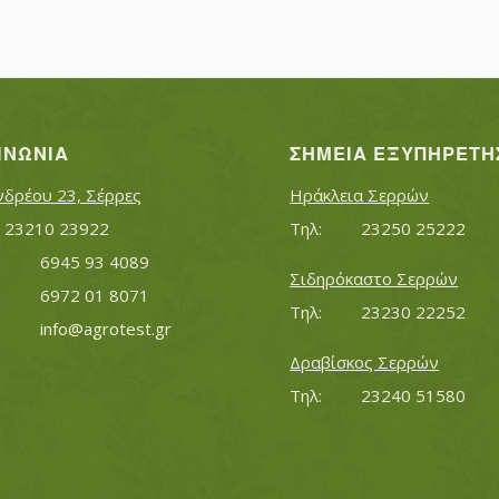
ΙΝΩΝΊΑ
ΣΗΜΕΊΑ ΕΞΥΠΗΡΈΤΗ
νδρέου 23, Σέρρες
Ηράκλεια Σερρών
Τηλ:		23210 23922
Τηλ:		23250 25222
Κινητό:		6945 93 4089
Σιδηρόκαστο Σερρών
			6972 01 8071
Τηλ:		23230 22252
Εmail:	 	
info@agrotest.gr
Δραβίσκος Σερρών
Τηλ:		23240 51580