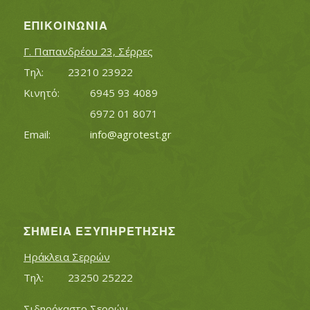
ΕΠΙΚΟΙΝΩΝΊΑ
Γ. Παπανδρέου 23, Σέρρες
Τηλ:		23210 23922
Κινητό:		6945 93 4089
			6972 01 8071
Εmail:	 	
info@agrotest.gr
ΣΗΜΕΊΑ ΕΞΥΠΗΡΈΤΗΣΗΣ
Ηράκλεια Σερρών
Τηλ:		23250 25222
Σιδηρόκαστο Σερρών