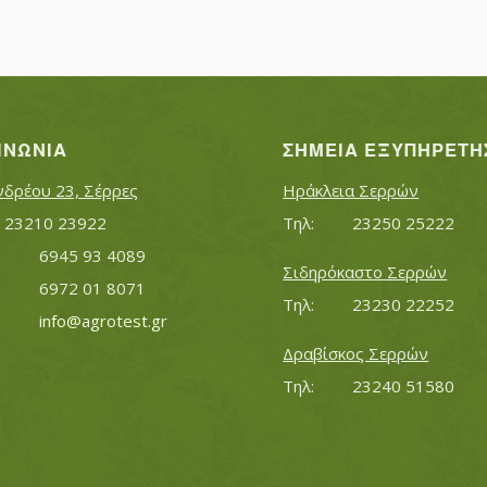
ΙΝΩΝΊΑ
ΣΗΜΕΊΑ ΕΞΥΠΗΡΈΤΗ
νδρέου 23, Σέρρες
Ηράκλεια Σερρών
Τηλ:		23210 23922
Τηλ:		23250 25222
Κινητό:		6945 93 4089
Σιδηρόκαστο Σερρών
			6972 01 8071
Τηλ:		23230 22252
Εmail:	 	
info@agrotest.gr
Δραβίσκος Σερρών
Τηλ:		23240 51580