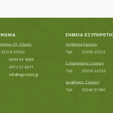
ΙΝΩΝΊΑ
ΣΗΜΕΊΑ ΕΞΥΠΗΡΈΤΗ
νδρέου 23, Σέρρες
Ηράκλεια Σερρών
Τηλ:		23210 23922
Τηλ:		23250 25222
Κινητό:		6945 93 4089
Σιδηρόκαστο Σερρών
			6972 01 8071
Τηλ:		23230 22252
Εmail:	 	
info@agrotest.gr
Δραβίσκος Σερρών
Τηλ:		23240 51580